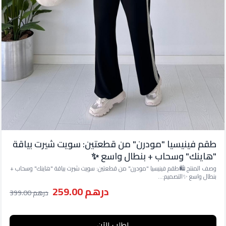
طقم فينيسيا "مودرن" من قطعتين: سويت شيرت بياقة
"هاينك" وسحاب + بنطال واسع ✨
وصف المنتج 🛍️طقم فينيسيا "مودرن" من قطعتين: سويت شيرت بياقة "هاينك" وسحاب +
بنطال واسع ✨التصميم:...
درهم 259.00
درهم 399.00
اطلب الآن