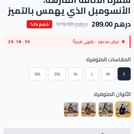
الأنسومبل الذي يهمس بالتميز
درهم 289.00
درهم 379.00
خصم 24%
عرض محدود - ينتهي قريباً!
52
:
18
:
23
المقاسات المتوفرة:
3XL
2XL
XL
L
M
S
الألوان المتوفرة: