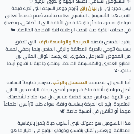
✨ الأنسومبل السامي: تجسيد الهيبة والذوق الرفيع ✨
ليس مجرد زي، بل
بيانٌ راقٍ
يُترجم جوهر السيدة التي تدرك قيمة
التفرد. هذا الأنسومبل، المنسوج بعناية فائقة، صُمم خصيصاً ليعانق
قوامكِ بسمو، مانحاً إياكِ هالة من الأناقة التي لا تُضاهى، ويضعكِ
في مصاف النخبة حيث تتحدث الإطلالة لغة الفخامة الخالصة. 👑
ينفرد القميص بقصته
المريحة والواسعة بترف
، التي تتدفق
بسلاسة لتوحي بالحرية المطلقة والرقي المتحرر، بينما يضفي لمسة
من الغموض الآسر على حضوركِ. إنه يجسد التوازن المثالي بين
الطابع العصري والكلاسيكية الخالدة، ليمنحكِ جاذبية لا تقاوم أينما
حللتِ. 💫
أما السروال، بتصميمه
المنسدل والرحّب
، فيرسم خطوطاً انسيابية
تُطيل قوامكِ بأناقة ملكية، ويوفر أقصى درجات الراحة دون التنازل
عن الأبهة. هو ليس مجرد قطعة ملابس، بل هو امتداد لشخصيتكِ
المتفردة، يتيح لكِ الحركة بسلاسة وثقة، سواء كنتِ تترأسين اجتماعاً
مهماً أو تتألقين في أمسية خاصة. 🕊️
هذا الأنسومبل هو دعوتكِ لتبني أسلوب حياة يتميز بالرفاهية
المطلقة، ويعكس ثقتكِ بنفسكِ وذوقكِ الرفيع في اختيار ما هو