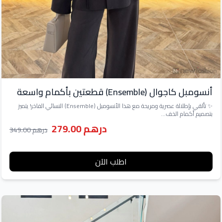
أنسومبل كاجوال (Ensemble) قطعتين بأكمام واسعة
✨ تألقي بإطلالة عصرية ومريحة مع هذا الأنسومبل (Ensemble) النسائي الفاخر! يتميز
بتصميم أكمام الخف...
درهم 279.00
درهم 349.00
اطلب الآن