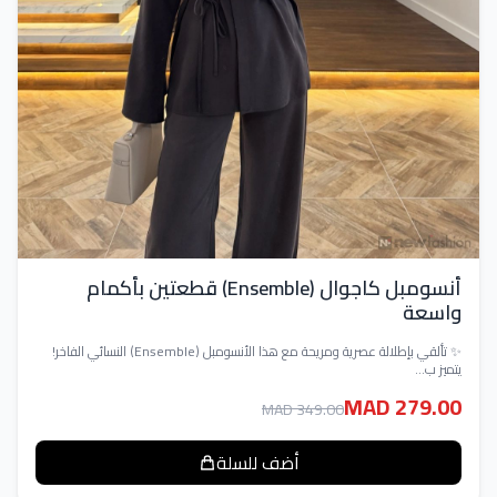
أنسومبل كاجوال (Ensemble) قطعتين بأكمام
واسعة
✨ تألقي بإطلالة عصرية ومريحة مع هذا الأنسومبل (Ensemble) النسائي الفاخر!
يتميز ب...
MAD 279.00
MAD 349.00
أضف للسلة