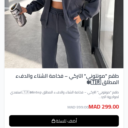
طقم "مونتوني" التركي – فخامة الشتاء والدفء
المطلق 🇹🇷❄️
طقم "مونتوني" التركي – فخامة الشتاء والدفء المطلق 🇹🇷❄️&nbsp;استعدي
لمواجهة البرد...
MAD 299.00
MAD 399.00
أضف للسلة