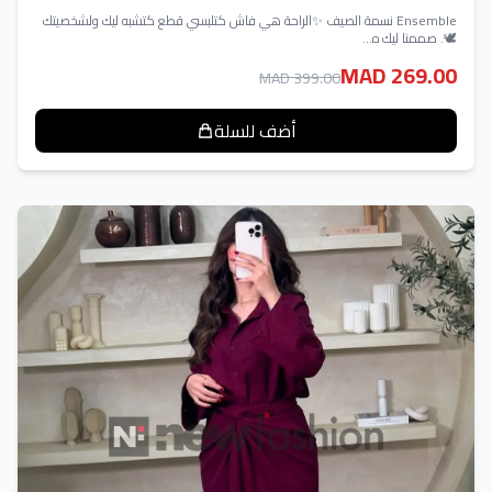
Ensemble نسمة الصيف ✨الراحة هي فاش كتلبسي قطع كتشبه ليك ولشخصيتك
🕊️. صممنا ليك ه...
MAD 269.00
MAD 399.00
أضف للسلة