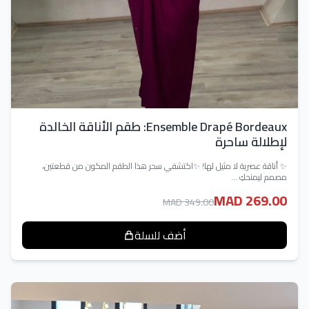
Ensemble Drapé Bordeaux: طقم الأناقة الخالدة
لإطلالة ساحرة
✨ أناقة عصرية لا مثيل لها! ✨اكتشفي سحر هذا الطقم المكون من قطعتين،
مصمم ليمنحكِ ...
MAD 269.00
MAD 349.00
أضف للسلة