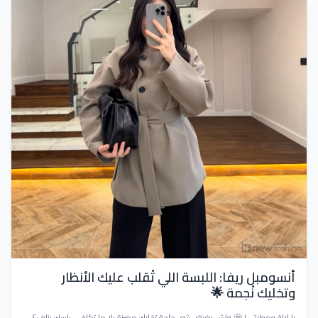
أنسومبل ريفا: اللبسة اللي تْقلب عليك الأنظار
وتخليك نْجمة 🌟
يا لالة ومولاتي! 🤩 واش بغيتي شي حاجة تخليك مميزة بلا ما تكلفي راسك بزاف؟