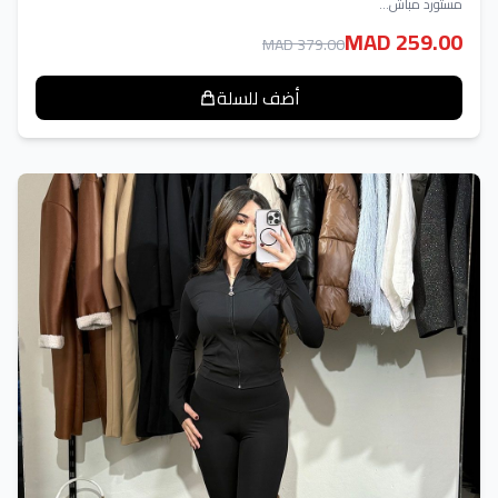
مستورد مباش...
MAD 259.00
MAD 379.00
أضف للسلة