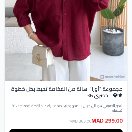
مجموعة "أورا": هالة من الفخامة تحيط بكل خطوة
⚜️💎 - حصري 36
التميز الحقيقي هو اللي كيبان بلا مجهود 🌿. صممنا ليك هاد القصة "Oversized"
لتعطيك...
MAD 299.00
MAD 369.00