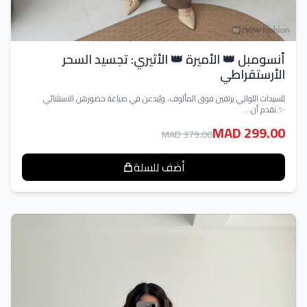
أنسومبل 👑 الأميرة 👑 الأثيري: تجسيد السحر
الأرستقراطي
للسيدات اللواتي يرتقين فوق المألوف، ويُبدعن في صياغة حضورهن الاستثنائي
✨.نقدم أن...
MAD 299.00
MAD 379.00
أضف للسلة