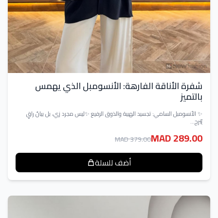
شفرة الأناقة الفارهة: الأنسومبل الذي يهمس
بالتميز
✨ الأنسومبل السامي: تجسيد الهيبة والذوق الرفيع ✨ليس مجرد زي، بل بيانٌ راقٍ
يُترج...
MAD 289.00
MAD 379.00
أضف للسلة