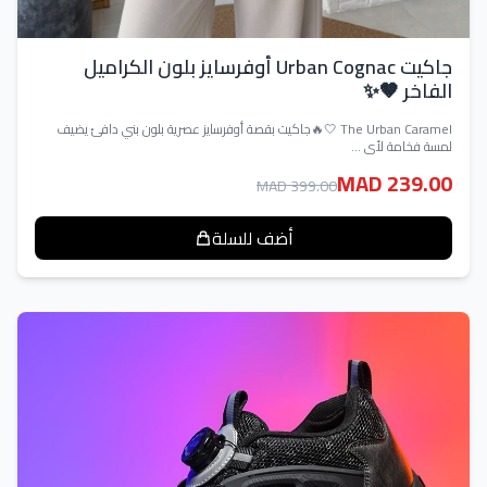
جاكيت Urban Cognac أوفرسايز بلون الكراميل
الفاخر 🤎✨
The Urban Caramel 🤍🔥جاكيت بقصة أوفرسايز عصرية بلون بني دافئ يضيف
لمسة فخامة لأي ...
MAD 239.00
MAD 399.00
أضف للسلة