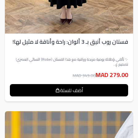
فستان روب أنيق بـ 3 ألوان: راحة وأناقة لا مثيل لها!
✨ تألقي بإطلالة يومية مريحة وراقية مع هذا الفستان (Robe) النسائي العصري!
تصميم ع...
MAD 279.00
MAD 349.00
أضف للسلة